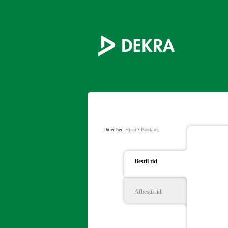
Du er her:
Hjem
\
Booking
Bestil tid
Afbestil tid