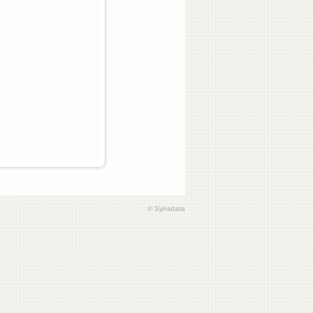
©
Synsdata